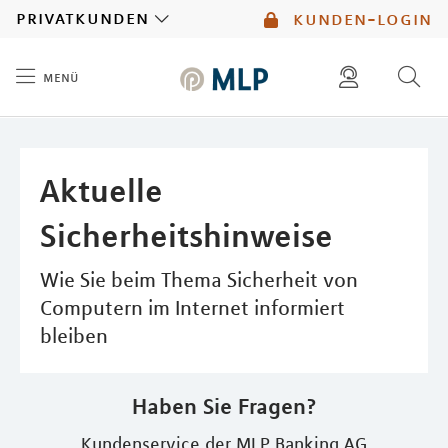
MLP
privatkunden
kunden-login
menü
Inhalt
diese website durchsuchen
mlp berater finden
Aktuelle
Sicherheitshinweise
Wie Sie beim Thema Sicherheit von
Computern im Internet informiert
bleiben
Haben Sie Fragen?
Kundenservice der MLP Banking AG