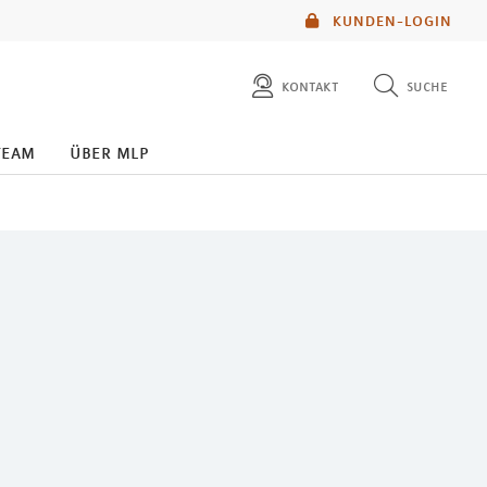
KUNDEN-LOGIN
kontakt
suche
diese website durchsuchen
team
über mlp
mlp berater finden