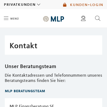
MLP
privatkunden
kunden-login
menü
Inhalt
diese website durchsuchen
mlp berater finden
Kontakt
Unser Beratungsteam
Die Kontaktadressen und Telefonnummern unseres
Beratungsteams finden Sie hier:
mlp beratungsteam
MLP Finanzberatung SE