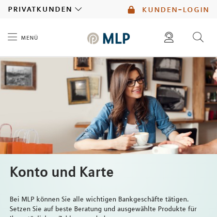
MLP
privatkunden
kunden-login
menü
Inhalt
diese website durchsuchen
mlp berater finden
Konto und Karte
Bei MLP können Sie alle wichtigen Bankgeschäfte tätigen.
Setzen Sie auf beste Beratung und ausgewählte Produkte für