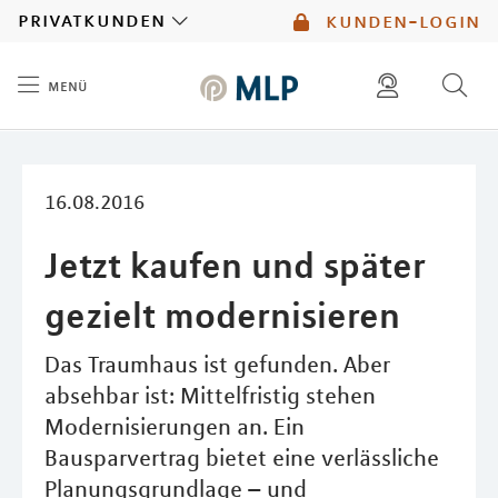
MLP
privatkunden
kunden-login
menü
Inhalt
diese website durchsuchen
mlp berater finden
16.08.2016
Jetzt kaufen und später
gezielt modernisieren
Das Traumhaus ist gefunden. Aber
absehbar ist: Mittelfristig stehen
Modernisierungen an. Ein
Bausparvertrag bietet eine verlässliche
Planungsgrundlage – und