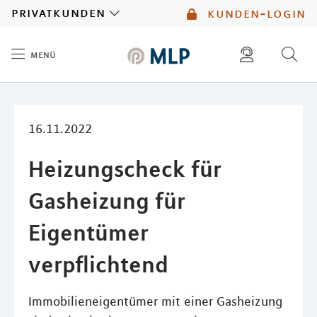
MLP
privatkunden
kunden-login
menü
Inhalt
diese website durchsuchen
mlp berater finden
16.11.2022
Heizungscheck für
Gasheizung für
Eigentümer
verpflichtend
Immobilieneigentümer mit einer Gasheizung